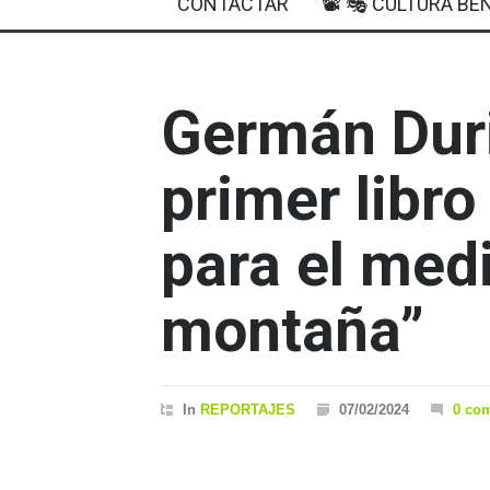
CONTACTAR
📽 🎭 CULTURA BEN
Germán Duri
primer libr
para el med
montaña”
In
REPORTAJES
07/02/2024
0 co