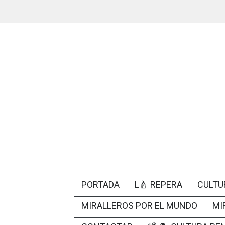
PORTADA
L🍐 REPERA
CULTU
MIRALLEROS POR EL MUNDO
MI