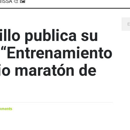
ISSA 🎨 🖼
llo publica su
o “Entrenamiento
io maratón de
mments