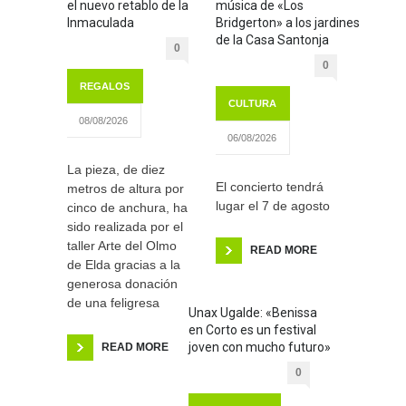
el nuevo retablo de la
música de «Los
Inmaculada
Bridgerton» a los jardines
de la Casa Santonja
0
0
REGALOS
CULTURA
08/08/2026
06/08/2026
La pieza, de diez
El concierto tendrá
metros de altura por
lugar el 7 de agosto
cinco de anchura, ha
sido realizada por el
taller Arte del Olmo
READ MORE
de Elda gracias a la
generosa donación
de una feligresa
Unax Ugalde: «Benissa
en Corto es un festival
joven con mucho futuro»
READ MORE
0