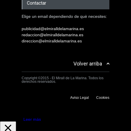
Contactar
Elige un email dependiendo de què necesites:
publicidad@elmiralldelamarina.es
redaccion@elmiralldelamarina.es
direccion@elmiralldelamarina.es
Volver arriba
Copyright ©2015 - El Mirall de La Marina. Todos los
derechos reservados.
Aviso Legal
Cookies
Utilizamos cookies propias y de terceros para mejorar la experiencia
de navegación. Si continuas navegando consideramos que aceptas su
uso.
Aceptar
Leer más