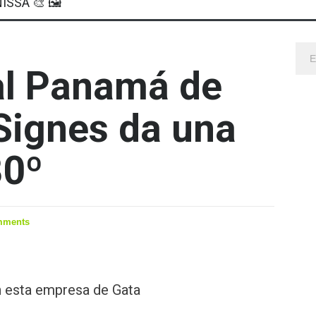
ISSA 🎨 🖼
nal Panamá de
Signes da una
80º
mments
 esta empresa de Gata