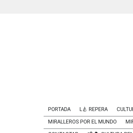
PORTADA
L🍐 REPERA
CULTU
MIRALLEROS POR EL MUNDO
MI