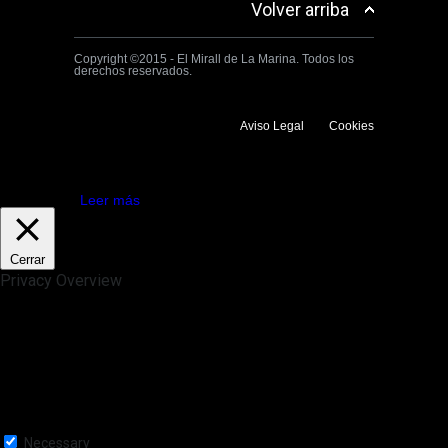
Volver arriba
Copyright ©2015 - El Mirall de La Marina. Todos los
derechos reservados.
Aviso Legal
Cookies
Utilizamos cookies propias y de terceros para mejorar la experiencia
de navegación. Si continuas navegando consideramos que aceptas su
uso.
Aceptar
Leer más
Cerrar
Privacy Overview
This website uses cookies to improve your experience while you
navigate through the website. Out of these, the cookies that are
categorized as necessary are stored on your browser as they are
essential for the working of basic functionalities of the website. We also
use third-party cookies that help us analyze and understand how you
use this website. These cookies will be stored in your browser only
with your consent. You also have the option to opt-out of these
cookies. But opting out of some of these cookies may affect your
browsing experience.
Necessary
Necessary