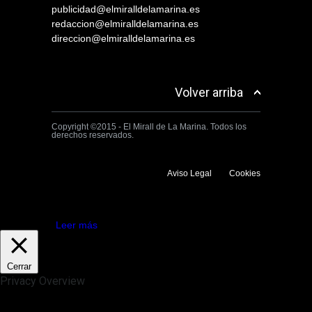
publicidad@elmiralldelamarina.es
redaccion@elmiralldelamarina.es
direccion@elmiralldelamarina.es
Volver arriba
Copyright ©2015 - El Mirall de La Marina. Todos los
derechos reservados.
Aviso Legal
Cookies
Utilizamos cookies propias y de terceros para mejorar la experiencia
de navegación. Si continuas navegando consideramos que aceptas su
uso.
Aceptar
Leer más
Cerrar
Privacy Overview
This website uses cookies to improve your experience while you
navigate through the website. Out of these, the cookies that are