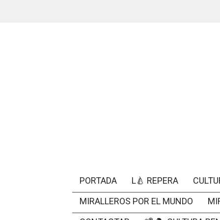
PORTADA
L🍐 REPERA
CULTU
MIRALLEROS POR EL MUNDO
MI