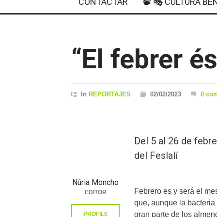
CONTACTAR
📽 🎭 CULTURA BEN
“El febrer és
In
REPORTAJES
02/02/2023
0 co
Del 5 al 26 de febr
del Feslalí
Núria Moncho
Febrero es y será el mes
EDITOR
que, aunque la bacteria
gran parte de los almend
PROFILE