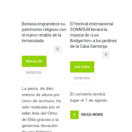
Benissa engrandece su
El festival internacional
patrimonio religioso con
SONAFILM llevará la
el nuevo retablo de la
música de «Los
Inmaculada
Bridgerton» a los jardines
de la Casa Santonja
0
0
REGALOS
CULTURA
08/08/2026
06/08/2026
La pieza, de diez
El concierto tendrá
metros de altura por
lugar el 7 de agosto
cinco de anchura, ha
sido realizada por el
taller Arte del Olmo
READ MORE
de Elda gracias a la
generosa donación
de una feligresa