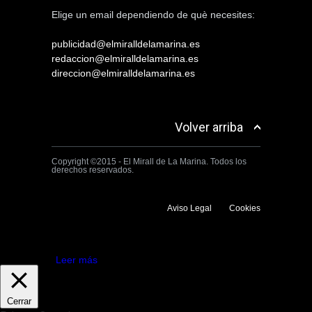
Elige un email dependiendo de què necesites:
publicidad@elmiralldelamarina.es
redaccion@elmiralldelamarina.es
direccion@elmiralldelamarina.es
Volver arriba
Copyright ©2015 - El Mirall de La Marina. Todos los
derechos reservados.
Aviso Legal
Cookies
Utilizamos cookies propias y de terceros para mejorar la experiencia
de navegación. Si continuas navegando consideramos que aceptas su
uso.
Aceptar
Leer más
Cerrar