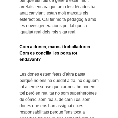
per que els rols de gènere estan molt
arrelats, encara que amb les dècades ha
anat canviant, estan molt marcats els
estereotips. Cal fer molta pedagogia amb
les noves generacions per tal que la
igualtat real dels rols siga real.
Com a dones, mares i treballadores.
Com es concilia i es porta tot
endavant?
Les dones estem fetes d’altra pasta
perquè no ens ha quedat altra, ho duguem
tot a terme sense queixar-nos, ho podem
tot! però en realitat no som superheroïnes
de còmic, som reals, de carn i os, som
dones que ens han assignat eixes
responsabilitats perquè “ens toca a