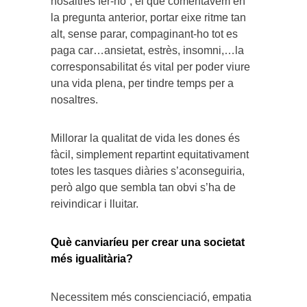
nosaltres fer-ho”, el que comentàvem en
la pregunta anterior, portar eixe ritme tan
alt, sense parar, compaginant-ho tot es
paga car…ansietat, estrès, insomni,…la
corresponsabilitat és vital per poder viure
una vida plena, per tindre temps per a
nosaltres.
Millorar la qualitat de vida les dones és
fàcil, simplement repartint equitativament
totes les tasques diàries s’aconseguiria,
però algo que sembla tan obvi s’ha de
reivindicar i lluitar.
Què canviaríeu per crear una societat
més igualitària?
Necessitem més conscienciació, empatia