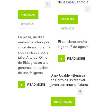
de la Casa Santonja
0
0
REGALOS
CULTURA
08/08/2026
06/08/2026
La pieza, de diez
El concierto tendrá
metros de altura por
lugar el 7 de agosto
cinco de anchura, ha
sido realizada por el
taller Arte del Olmo
READ MORE
de Elda gracias a la
generosa donación
de una feligresa
Unax Ugalde: «Benissa
en Corto es un festival
joven con mucho futuro»
READ MORE
0
REPORTAJES