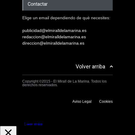
Contactar
Elige un email dependiendo de què necesites:
publicidad@elmiralldelamarina.es
redaccion@elmiralldelamarina.es
direccion@elmiralldelamarina.es
Volver arriba
Copyright ©2015 - El Mirall de La Marina. Todos los
derechos reservados.
Aviso Legal
Cookies
Utilizamos cookies propias y de terceros para mejorar la experiencia
de navegación. Si continuas navegando consideramos que aceptas su
uso.
Aceptar
Leer más