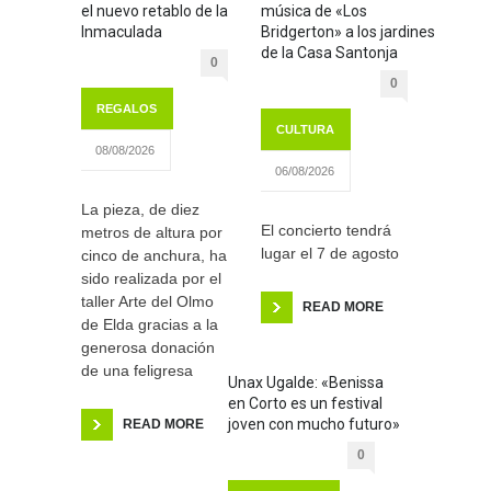
el nuevo retablo de la
música de «Los
Inmaculada
Bridgerton» a los jardines
de la Casa Santonja
0
0
REGALOS
CULTURA
08/08/2026
06/08/2026
La pieza, de diez
El concierto tendrá
metros de altura por
lugar el 7 de agosto
cinco de anchura, ha
sido realizada por el
taller Arte del Olmo
READ MORE
de Elda gracias a la
generosa donación
de una feligresa
Unax Ugalde: «Benissa
en Corto es un festival
joven con mucho futuro»
READ MORE
0