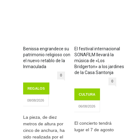
Benissa engrandece su
El festival internacional
patrimonio religioso con
SONAFILM llevará la
el nuevo retablo de la
música de «Los
Inmaculada
Bridgerton» a los jardines
de la Casa Santonja
0
0
REGALOS
CULTURA
08/08/2026
06/08/2026
La pieza, de diez
El concierto tendrá
metros de altura por
lugar el 7 de agosto
cinco de anchura, ha
sido realizada por el