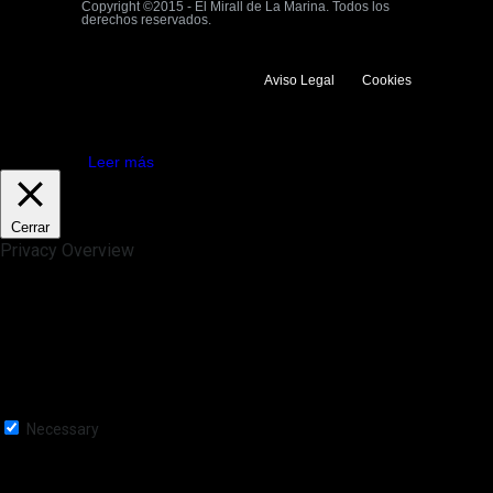
Copyright ©2015 - El Mirall de La Marina. Todos los
derechos reservados.
Aviso Legal
Cookies
Utilizamos cookies propias y de terceros para mejorar la experiencia
de navegación. Si continuas navegando consideramos que aceptas su
uso.
Aceptar
Leer más
Cerrar
Privacy Overview
This website uses cookies to improve your experience while you
navigate through the website. Out of these, the cookies that are
categorized as necessary are stored on your browser as they are
essential for the working of basic functionalities of the website. We also
use third-party cookies that help us analyze and understand how you
use this website. These cookies will be stored in your browser only
with your consent. You also have the option to opt-out of these
cookies. But opting out of some of these cookies may affect your
browsing experience.
Necessary
Necessary
Siempre activado
Necessary cookies are absolutely essential for the website to function
properly. This category only includes cookies that ensures basic
functionalities and security features of the website. These cookies do