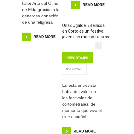
taller Arte del Olmo
READ MORE
de Elda gracias a la
generosa donación
de una feligresa
Unax Ugalde: «Benissa
en Corto es un festival
joven con mucho futuro»
READ MORE
0
REPORTAJES
05/08/2026
En esta entrevista
habla del valor de
los festivales de
cortometrajes, del
momento que vive el
cine español
READ MORE