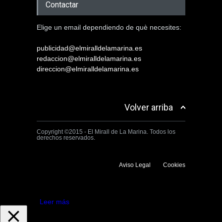
Contactar
Elige un email dependiendo de què necesites:
publicidad@elmiralldelamarina.es
redaccion@elmiralldelamarina.es
direccion@elmiralldelamarina.es
Volver arriba
Copyright ©2015 - El Mirall de La Marina. Todos los
derechos reservados.
Aviso Legal
Cookies
Utilizamos cookies propias y de terceros para mejorar la experiencia
de navegación. Si continuas navegando consideramos que aceptas su
uso.
Aceptar
Leer más