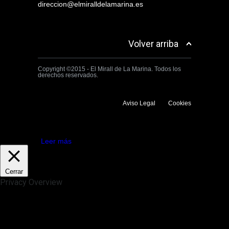
direccion@elmiralldelamarina.es
Volver arriba
Copyright ©2015 - El Mirall de La Marina. Todos los
derechos reservados.
Aviso Legal
Cookies
Utilizamos cookies propias y de terceros para mejorar la experiencia
de navegación. Si continuas navegando consideramos que aceptas su
uso.
Aceptar
Leer más
Cerrar
Privacy Overview
This website uses cookies to improve your experience while you
navigate through the website. Out of these, the cookies that are
categorized as necessary are stored on your browser as they are
essential for the working of basic functionalities of the website. We also
use third-party cookies that help us analyze and understand how you
use this website. These cookies will be stored in your browser only