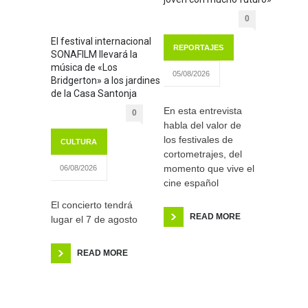
0
El festival internacional
REPORTAJES
SONAFILM llevará la
música de «Los
05/08/2026
Bridgerton» a los jardines
de la Casa Santonja
En esta entrevista
0
habla del valor de
los festivales de
CULTURA
cortometrajes, del
momento que vive el
06/08/2026
cine español
El concierto tendrá
READ MORE
lugar el 7 de agosto
READ MORE