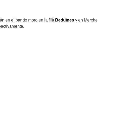
n en el bando moro en la filà
Beduïnes
y en Merche
pectivamente.