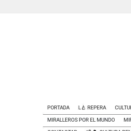
PORTADA
L🍐 REPERA
CULTU
MIRALLEROS POR EL MUNDO
MI