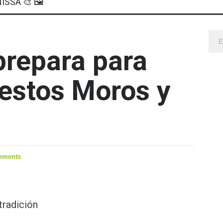
ISSA 🎨 🖼
prepara para
estos Moros y
mments
 tradición