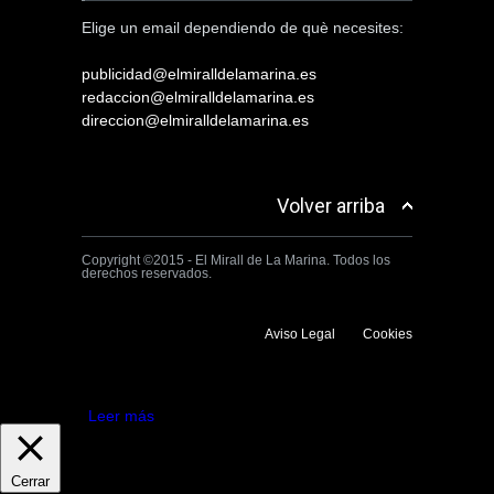
Elige un email dependiendo de què necesites:
publicidad@elmiralldelamarina.es
redaccion@elmiralldelamarina.es
direccion@elmiralldelamarina.es
Volver arriba
Copyright ©2015 - El Mirall de La Marina. Todos los
derechos reservados.
Aviso Legal
Cookies
Utilizamos cookies propias y de terceros para mejorar la experiencia
de navegación. Si continuas navegando consideramos que aceptas su
uso.
Aceptar
Leer más
Cerrar