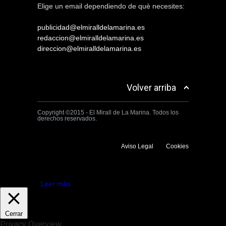
Elige un email dependiendo de què necesites:
publicidad@elmiralldelamarina.es
redaccion@elmiralldelamarina.es
direccion@elmiralldelamarina.es
Volver arriba
Copyright ©2015 - El Mirall de La Marina. Todos los
derechos reservados.
Aviso Legal
Cookies
Utilizamos cookies propias y de terceros para mejorar la experiencia
de navegación. Si continuas navegando consideramos que aceptas su
uso.
Aceptar
Leer más
Cerrar
Privacy Overview