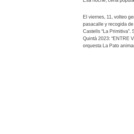
Esa noche, cena popular
El viernes, 11, volteo 
pasacalle y recogida de
Castells “La Primitiva”
Quintà 2023: “ENTRE V
orquesta La Pato animar