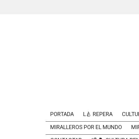
PORTADA
L🍐 REPERA
CULTU
MIRALLEROS POR EL MUNDO
MI