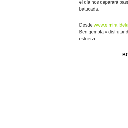
el día nos deparará pasa
batucada.
Desde
www.elmiralldel
Benigembla y disfrutar 
esfuerzo.
BO