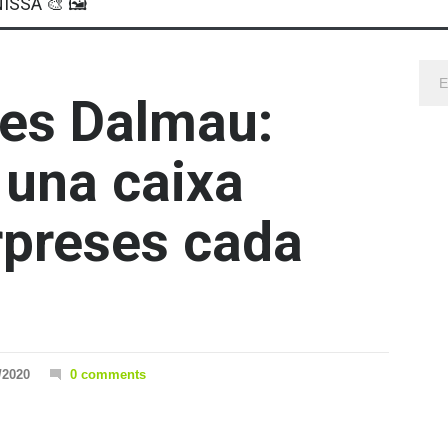
ISSA 🎨 🖼
es Dalmau:
 una caixa
rpreses cada
/2020
0 comments