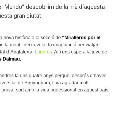
 el Mundo” descobrim de la mà d´aquesta
esta gran ciutat
 nova història a la secció de
“Miralleros por el
bri la ment i deixa volar la imaginació per viatjar
ital d´Anglaterra,
Londres
. Allí ens espera la jove de
s Dalmau.
ndres fa uns quatre anys perquè, després d’haver
iversitat de Birmingham, li va agradar molt
r provar sort amb la vida professional en aquest país.