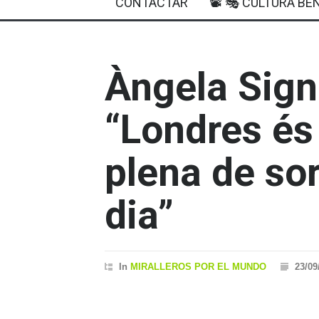
CONTACTAR
📽 🎭 CULTURA BEN
Àngela Sign
“Londres és
plena de so
dia”
In
MIRALLEROS POR EL MUNDO
23/09