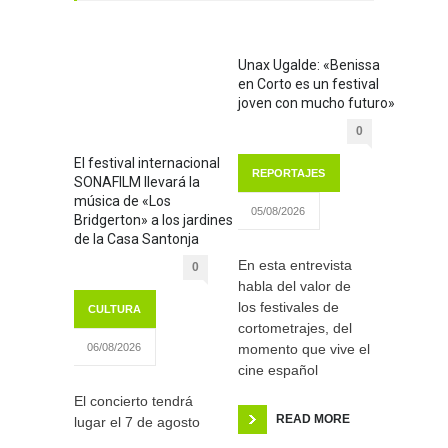
Unax Ugalde: «Benissa
en Corto es un festival
joven con mucho futuro»
0
El festival internacional
REPORTAJES
SONAFILM llevará la
música de «Los
05/08/2026
Bridgerton» a los jardines
de la Casa Santonja
En esta entrevista
0
habla del valor de
los festivales de
CULTURA
cortometrajes, del
momento que vive el
06/08/2026
cine español
El concierto tendrá
READ MORE
lugar el 7 de agosto