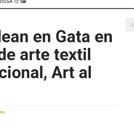
ISSA 🎨 🖼
dean en Gata en
e arte textil
ional, Art al
ts