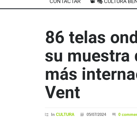
CONTACTAR
📽 🎭 CULTURA BEN
86 telas on
su muestra d
más internac
Vent
In
CULTURA
05/07/2024
0 commen