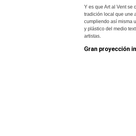
Y es que Art al Vent se
tradición local que une a
cumpliendo así misma un
y plástico del medio text
artistas.
Gran proyección in