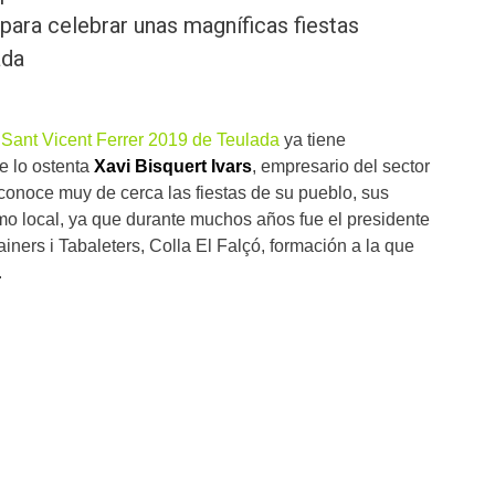
 para celebrar unas magníficas fiestas
ada
Sant Vicent Ferrer 2019 de Teulada
ya tiene
e lo ostenta
Xavi Bisquert Ivars
, empresario del sector
 conoce muy de cerca las fiestas de su pueblo, sus
smo local, ya que durante muchos años fue el presidente
iners i Tabaleters, Colla El Falçó, formación a la que
.