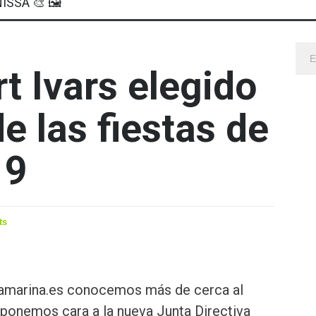
ISSA 🎨 🖼
t Ivars elegido
e las fiestas de
19
ts
lamarina.es conocemos más de cerca al
 ponemos cara a la nueva Junta Directiva