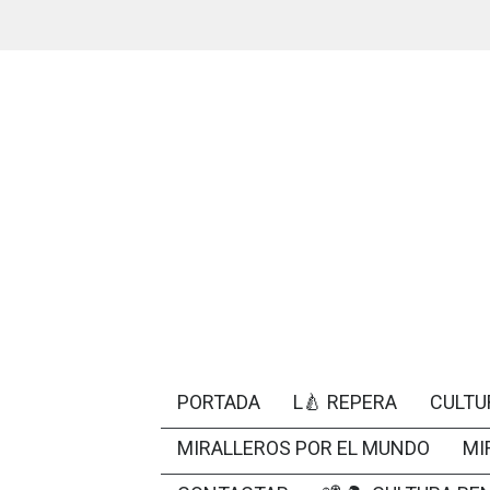
PORTADA
L🍐 REPERA
CULTU
MIRALLEROS POR EL MUNDO
MI