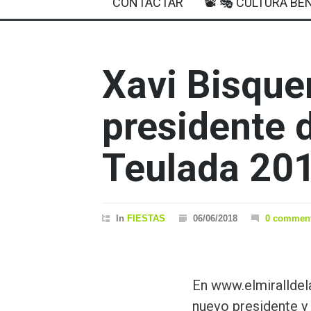
CONTACTAR
📽 🎭 CULTURA BEN
Xavi Bisquer
presidente d
Teulada 20
In
FIESTAS
06/06/2018
0 commen
En www.elmirallde
nuevo presidente y