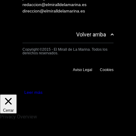
redaccion@elmiralldelamarina.es
direccion@elmiralldelamarina.es
Volver arriba
Copyright ©2015 - El Mirall de La Marina. Todos los
derechos reservados.
Aviso Legal
Cookies
Utilizamos cookies propias y de terceros para mejorar la experiencia
de navegación. Si continuas navegando consideramos que aceptas su
uso.
Aceptar
Leer más
Cerrar
Privacy Overview
This website uses cookies to improve your experience while you
navigate through the website. Out of these, the cookies that are
categorized as necessary are stored on your browser as they are
essential for the working of basic functionalities of the website. We also