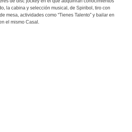
leres de disc jockey en el que adquirirán conocimientos
o, la cabina y selección musical, de Spiribol, tiro con
 de mesa, actividades como “Tienes Talento” y bailar en
 en el mismo Casal.