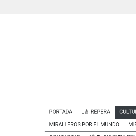
PORTADA
L🍐 REPERA
CULTU
MIRALLEROS POR EL MUNDO
MI