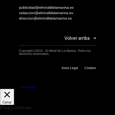
publicidad@elmiralldelamarina.es
redaccion@elmiralldelamarina.es
direccion@elmiralldelamarina.es
Volver arriba
Copyright ©2015 - El Mirall de La Marina. Todos los
derechos reservados.
Aviso Legal
Cookies
Utilizamos cookies propias y de terceros para mejorar la experiencia
de navegación. Si continuas navegando consideramos que aceptas su
uso.
Aceptar
Leer más
Cerrar
Privacy Overview
This website uses cookies to improve your experience while you