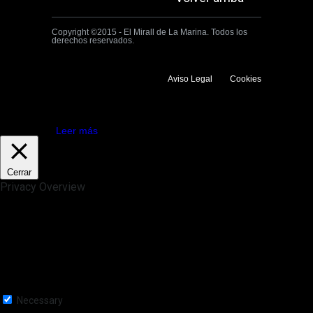
Copyright ©2015 - El Mirall de La Marina. Todos los
derechos reservados.
Aviso Legal
Cookies
Utilizamos cookies propias y de terceros para mejorar la experiencia
de navegación. Si continuas navegando consideramos que aceptas su
uso.
Aceptar
Leer más
Cerrar
Privacy Overview
This website uses cookies to improve your experience while you
navigate through the website. Out of these, the cookies that are
categorized as necessary are stored on your browser as they are
essential for the working of basic functionalities of the website. We also
use third-party cookies that help us analyze and understand how you
use this website. These cookies will be stored in your browser only
with your consent. You also have the option to opt-out of these
cookies. But opting out of some of these cookies may affect your
browsing experience.
Necessary
Necessary
Siempre activado