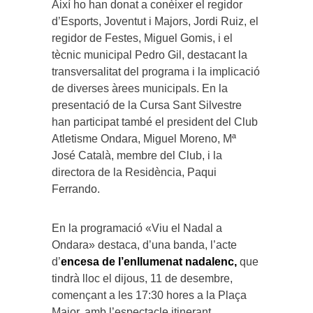
Així ho han donat a conèixer el regidor
d’Esports, Joventut i Majors, Jordi Ruiz, el
regidor de Festes, Miguel Gomis, i el
tècnic municipal Pedro Gil, destacant la
transversalitat del programa i la implicació
de diverses àrees municipals. En la
presentació de la Cursa Sant Silvestre
han participat també el president del Club
Atletisme Ondara, Miguel Moreno, Mª
José Català, membre del Club, i la
directora de la Residència, Paqui
Ferrando.
En la programació «Viu el Nadal a
Ondara» destaca, d’una banda, l’acte
d’
encesa de l’enllumenat nadalenc,
que
tindrà lloc el dijous, 11 de desembre,
començant a les 17:30 hores a la Plaça
Major, amb l’espectacle itinerant