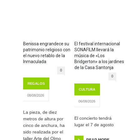
Benissa engrandece su
El festival internacional
patrimonio religioso con
SONAFILM llevará la
el nuevo retablo de la
música de «Los
Inmaculada
Bridgerton» a los jardines
de la Casa Santonja
0
0
REGALOS
CULTURA
08/08/2026
06/08/2026
La pieza, de diez
El concierto tendrá
metros de altura por
lugar el 7 de agosto
cinco de anchura, ha
sido realizada por el
taller Arte del Olmo
READ MORE