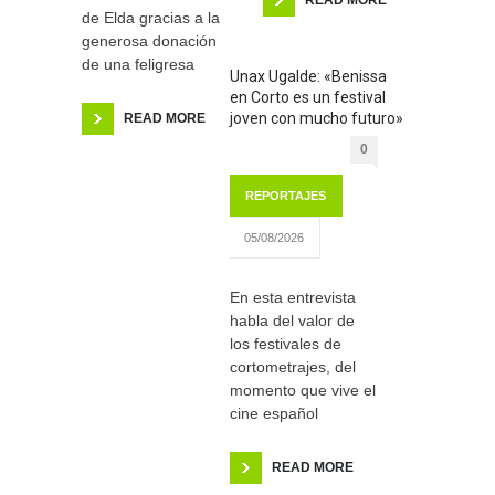
de Elda gracias a la
generosa donación
de una feligresa
Unax Ugalde: «Benissa
en Corto es un festival
joven con mucho futuro»
READ MORE
0
REPORTAJES
05/08/2026
En esta entrevista
habla del valor de
los festivales de
cortometrajes, del
momento que vive el
cine español
READ MORE