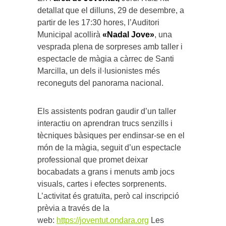
detallat que el dilluns, 29 de desembre, a
partir de les 17:30 hores, l’Auditori
Municipal acollirà
«Nadal Jove»
, una
vesprada plena de sorpreses amb taller i
espectacle de màgia a càrrec de Santi
Marcilla, un dels il·lusionistes més
reconeguts del panorama nacional.
Els assistents podran gaudir d’un taller
interactiu on aprendran trucs senzills i
tècniques bàsiques per endinsar-se en el
món de la màgia, seguit d’un espectacle
professional que promet deixar
bocabadats a grans i menuts amb jocs
visuals, cartes i efectes sorprenents.
L’activitat és gratuïta, però cal inscripció
prèvia a través de la
web:
https://joventut.ondara.org
Les