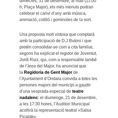
dimecres, 31 de desembre, al matí (11.00
h, Plaça Major), els més menuts podran
celebrar el canvi d’any amb música,
animació, cotilló i gominoles de la sort.
Una proposta molt vistosa que comptarà
amb la participació de D.J Butoni i que
pretén consolidar-se com a cita familiar,
segons ha explicat el regidor de Joventut,
Jordi Ruiz, qui, com a responsable també
de l’àrea del Major, ha anunciat que
la
Regidoria de Gent Major
de
l’Ajuntament d’Ondara convida a totes les
persones majors del municipi a gaudir
d’una vesprada especial de
teatre
nadalenc
: el diumenge, 21 de desembre,
a les 17:30 hores, l’Auditori Municipal
acollirà la representació teatral «Salsa
Picante».