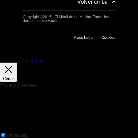
Volver arriba
Copyright ©2015 - El Mirall de La Marina. Todos los
derechos reservados.
Aviso Legal
Cookies
Utilizamos cookies propias y de terceros para mejorar la experiencia
de navegación. Si continuas navegando consideramos que aceptas su
uso.
Aceptar
Leer más
Cerrar
Privacy Overview
This website uses cookies to improve your experience while you
navigate through the website. Out of these, the cookies that are
categorized as necessary are stored on your browser as they are
essential for the working of basic functionalities of the website. We also
use third-party cookies that help us analyze and understand how you
use this website. These cookies will be stored in your browser only
with your consent. You also have the option to opt-out of these
cookies. But opting out of some of these cookies may affect your
browsing experience.
Necessary
Necessary