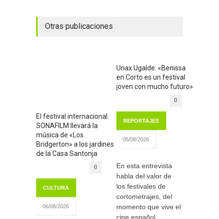
Otras publicaciones
Unax Ugalde: «Benissa
en Corto es un festival
joven con mucho futuro»
0
El festival internacional
REPORTAJES
SONAFILM llevará la
música de «Los
05/08/2026
Bridgerton» a los jardines
de la Casa Santonja
En esta entrevista
0
habla del valor de
los festivales de
CULTURA
cortometrajes, del
momento que vive el
06/08/2026
cine español