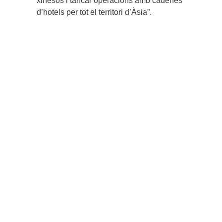
xinesos i tancar operacions amb cadenes
d’hotels per tot el territori d’Àsia”.