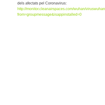
dels afectats pel Coronavirus:
http://monitor.cleanairspaces.com/wuhan/viruswuha
from=groupmessage&isappinstalled=0