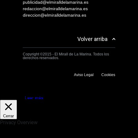
publicidad@elmiralldelamarina.es
redaccion@elmiralldelamarina.es
direccion@elmiralldelamarina.es
Volver arriba
Copyright ©2015 - El Mirall de La Marina. Todos los
derechos reservados.
Aviso Legal
Cookies
Utilizamos cookies propias y de terceros para mejorar la experiencia
de navegación. Si continuas navegando consideramos que aceptas su
uso.
Aceptar
Leer más
Cerrar
Privacy Overview
This website uses cookies to improve your experience while you
navigate through the website. Out of these, the cookies that are
categorized as necessary are stored on your browser as they are