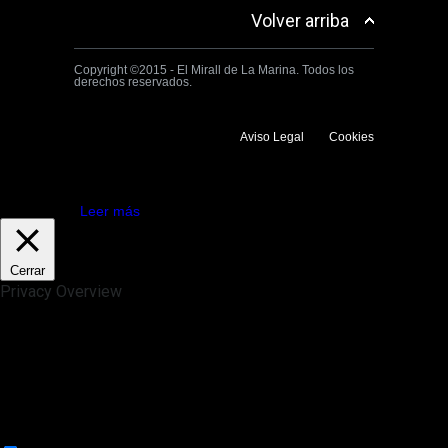
Volver arriba
Copyright ©2015 - El Mirall de La Marina. Todos los
derechos reservados.
Aviso Legal
Cookies
Utilizamos cookies propias y de terceros para mejorar la experiencia
de navegación. Si continuas navegando consideramos que aceptas su
uso.
Aceptar
Leer más
Cerrar
Privacy Overview
This website uses cookies to improve your experience while you
navigate through the website. Out of these, the cookies that are
categorized as necessary are stored on your browser as they are
essential for the working of basic functionalities of the website. We also
use third-party cookies that help us analyze and understand how you
use this website. These cookies will be stored in your browser only
with your consent. You also have the option to opt-out of these
cookies. But opting out of some of these cookies may affect your
browsing experience.
Necessary