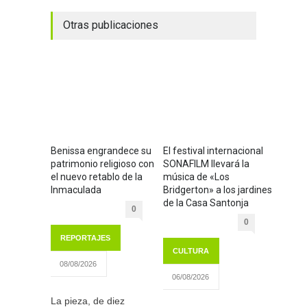
Otras publicaciones
Benissa engrandece su
El festival internacional
patrimonio religioso con
SONAFILM llevará la
el nuevo retablo de la
música de «Los
Inmaculada
Bridgerton» a los jardines
de la Casa Santonja
0
0
REPORTAJES
CULTURA
08/08/2026
06/08/2026
La pieza, de diez