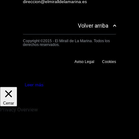
direccion@elmiralldelamarina.es
Volver arriba
Copyright ©2015 - El Mirall de La Marina. Todos los
derechos reservados.
Aviso Legal
Cookies
Utilizamos cookies propias y de terceros para mejorar la experiencia
de navegación. Si continuas navegando consideramos que aceptas su
uso.
Aceptar
Leer más
Cerrar
Privacy Overview
This website uses cookies to improve your experience while you
navigate through the website. Out of these, the cookies that are
categorized as necessary are stored on your browser as they are
essential for the working of basic functionalities of the website. We also
use third-party cookies that help us analyze and understand how you
use this website. These cookies will be stored in your browser only