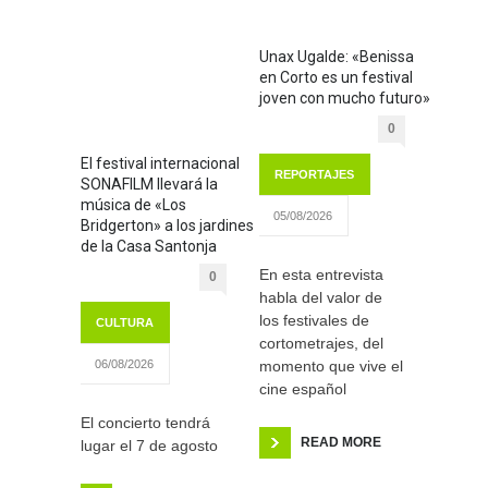
Unax Ugalde: «Benissa
en Corto es un festival
joven con mucho futuro»
0
El festival internacional
REPORTAJES
SONAFILM llevará la
música de «Los
05/08/2026
Bridgerton» a los jardines
de la Casa Santonja
En esta entrevista
0
habla del valor de
los festivales de
CULTURA
cortometrajes, del
momento que vive el
06/08/2026
cine español
El concierto tendrá
READ MORE
lugar el 7 de agosto