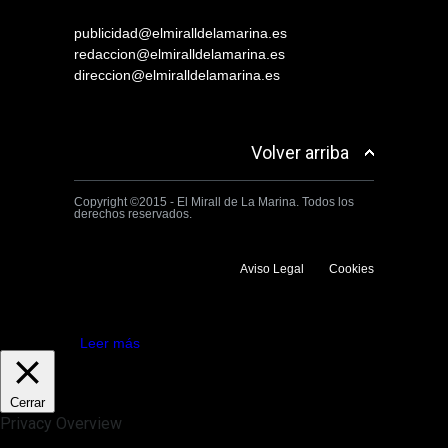
publicidad@elmiralldelamarina.es
redaccion@elmiralldelamarina.es
direccion@elmiralldelamarina.es
Volver arriba
Copyright ©2015 - El Mirall de La Marina. Todos los
derechos reservados.
Aviso Legal
Cookies
Utilizamos cookies propias y de terceros para mejorar la experiencia
de navegación. Si continuas navegando consideramos que aceptas su
uso.
Aceptar
Leer más
Cerrar
Privacy Overview
This website uses cookies to improve your experience while you