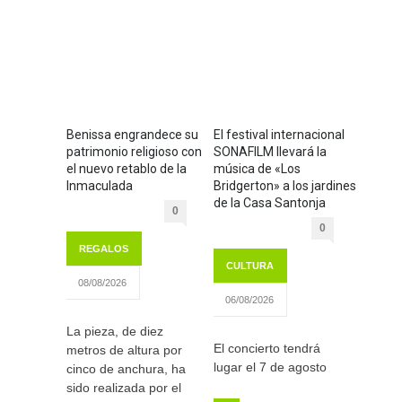
Benissa engrandece su
El festival internacional
patrimonio religioso con
SONAFILM llevará la
el nuevo retablo de la
música de «Los
Inmaculada
Bridgerton» a los jardines
de la Casa Santonja
0
0
REGALOS
CULTURA
08/08/2026
06/08/2026
La pieza, de diez
El concierto tendrá
metros de altura por
lugar el 7 de agosto
cinco de anchura, ha
sido realizada por el