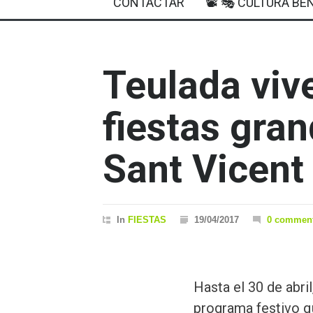
CONTACTAR
📽 🎭 CULTURA BEN
Teulada viv
fiestas gra
Sant Vicent 
In
FIESTAS
19/04/2017
0 commen
Hasta el 30 de abri
programa festivo q