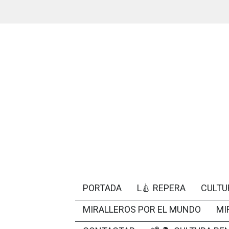
PORTADA
L🍐 REPERA
CULTU
MIRALLEROS POR EL MUNDO
MI