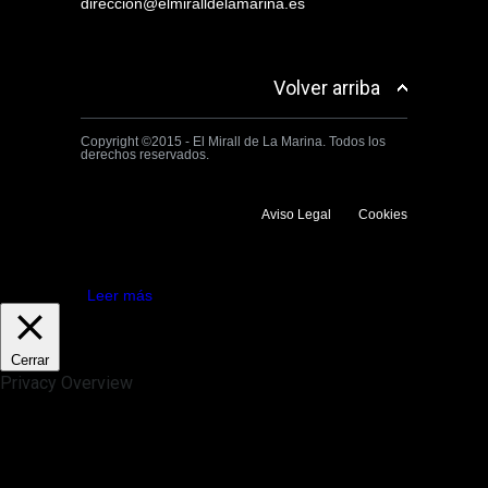
direccion@elmiralldelamarina.es
Volver arriba
Copyright ©2015 - El Mirall de La Marina. Todos los
derechos reservados.
Aviso Legal
Cookies
Utilizamos cookies propias y de terceros para mejorar la experiencia
de navegación. Si continuas navegando consideramos que aceptas su
uso.
Aceptar
Leer más
Cerrar
Privacy Overview
This website uses cookies to improve your experience while you
navigate through the website. Out of these, the cookies that are
categorized as necessary are stored on your browser as they are
essential for the working of basic functionalities of the website. We also
use third-party cookies that help us analyze and understand how you
use this website. These cookies will be stored in your browser only