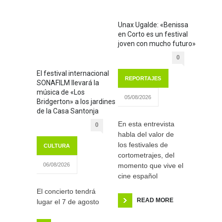
Unax Ugalde: «Benissa
en Corto es un festival
joven con mucho futuro»
0
El festival internacional
REPORTAJES
SONAFILM llevará la
música de «Los
05/08/2026
Bridgerton» a los jardines
de la Casa Santonja
En esta entrevista
0
habla del valor de
los festivales de
CULTURA
cortometrajes, del
momento que vive el
06/08/2026
cine español
El concierto tendrá
READ MORE
lugar el 7 de agosto