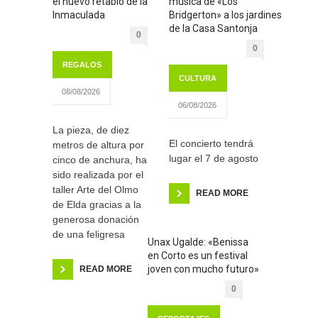
el nuevo retablo de la
música de «Los
Inmaculada
Bridgerton» a los jardines
de la Casa Santonja
0
0
REGALOS
CULTURA
08/08/2026
06/08/2026
La pieza, de diez
El concierto tendrá
metros de altura por
lugar el 7 de agosto
cinco de anchura, ha
sido realizada por el
taller Arte del Olmo
READ MORE
de Elda gracias a la
generosa donación
de una feligresa
Unax Ugalde: «Benissa
en Corto es un festival
joven con mucho futuro»
READ MORE
0