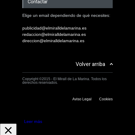
Contactar
Elige un email dependiendo de què necesites:
publicidad@elmiralldelamarina.es
redaccion@elmiralldelamarina.es
direccion@elmiralldelamarina.es
Volver arriba
Copyright ©2015 - El Mirall de La Marina. Todos los
derechos reservados.
Aviso Legal
Cookies
Utilizamos cookies propias y de terceros para mejorar la experiencia
de navegación. Si continuas navegando consideramos que aceptas su
uso.
Aceptar
Leer más