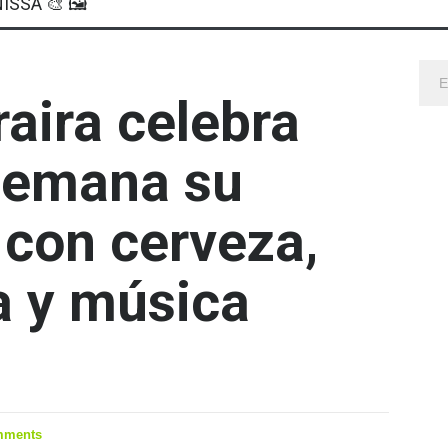
ISSA 🎨 🖼
aira celebra
 semana su
 con cerveza,
a y música
mments