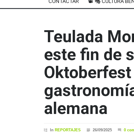
CONTACTAR
📽 🎭 CULTURA BEN
Teulada Mor
este fin de
Oktoberfest
gastronomí
alemana
In
REPORTAJES
26/09/2025
0 co