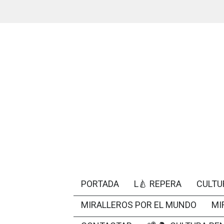
PORTADA
L🍐 REPERA
CULTU
MIRALLEROS POR EL MUNDO
MI