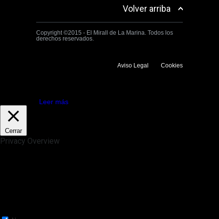
Volver arriba
Copyright ©2015 - El Mirall de La Marina. Todos los
derechos reservados.
Aviso Legal
Cookies
Utilizamos cookies propias y de terceros para mejorar la experiencia
de navegación. Si continuas navegando consideramos que aceptas su
uso.
Aceptar
Leer más
Cerrar
Privacy Overview
This website uses cookies to improve your experience while you
navigate through the website. Out of these, the cookies that are
categorized as necessary are stored on your browser as they are
essential for the working of basic functionalities of the website. We also
use third-party cookies that help us analyze and understand how you
use this website. These cookies will be stored in your browser only
with your consent. You also have the option to opt-out of these
cookies. But opting out of some of these cookies may affect your
browsing experience.
Necessary