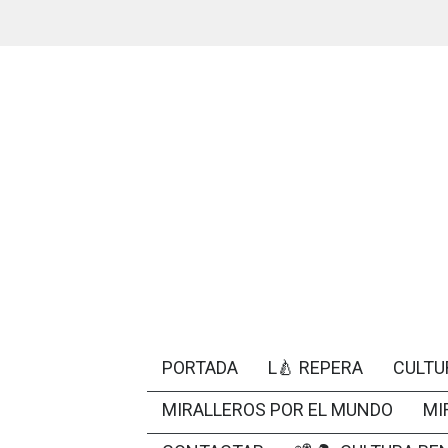
PORTADA
L🍐 REPERA
CULTU
MIRALLEROS POR EL MUNDO
MI