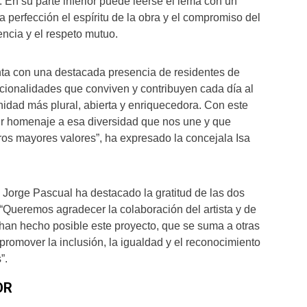
l. En su parte inferior puede leerse el lema con un
 perfección el espíritu de la obra y el compromiso del
encia y el respeto mutuo.
nta con una destacada presencia de residentes de
acionalidades que conviven y contribuyen cada día al
idad más plural, abierta y enriquecedora. Con este
ir homenaje a esa diversidad que nos une y que
ros mayores valores”, ha expresado la concejala Isa
l Jorge Pascual ha destacado la gratitud de las dos
 “Queremos agradecer la colaboración del artista y de
han hecho posible este proyecto, que se suma a otras
 promover la inclusión, la igualdad y el reconocimiento
”.
OR