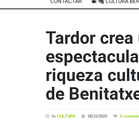
CONTACTAR
📽 🎭 CULTURA BEN
Tardor crea
espectacula
riqueza cul
de Benitatxe
In
CULTURA
06/11/2025
0 commen