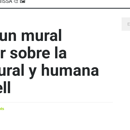
ISSA 🎨 🖼
 un mural
r sobre la
tural y humana
ll
ts