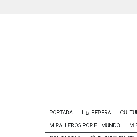
PORTADA
L🍐 REPERA
CULTU
MIRALLEROS POR EL MUNDO
MI