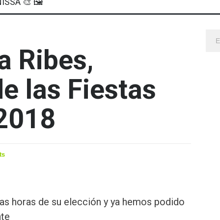
ISSA 🎨 🖼
a Ribes,
e las Fiestas
 2018
ts
as horas de su elección y ya hemos podido
nte