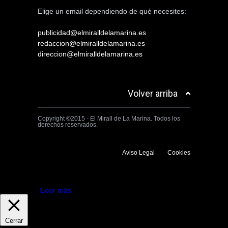
Elige un email dependiendo de què necesites:
publicidad@elmiralldelamarina.es
redaccion@elmiralldelamarina.es
direccion@elmiralldelamarina.es
Volver arriba
Copyright ©2015 - El Mirall de La Marina. Todos los
derechos reservados.
Aviso Legal
Cookies
Utilizamos cookies propias y de terceros para mejorar la experiencia
de navegación. Si continuas navegando consideramos que aceptas su
uso.
Aceptar
Leer más
Cerrar