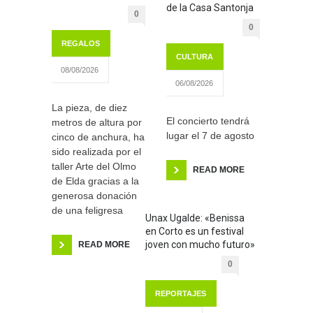
de la Casa Santonja
0
0
REGALOS
CULTURA
08/08/2026
06/08/2026
La pieza, de diez
El concierto tendrá
metros de altura por
lugar el 7 de agosto
cinco de anchura, ha
sido realizada por el
taller Arte del Olmo
READ MORE
de Elda gracias a la
generosa donación
de una feligresa
Unax Ugalde: «Benissa
en Corto es un festival
joven con mucho futuro»
READ MORE
0
REPORTAJES