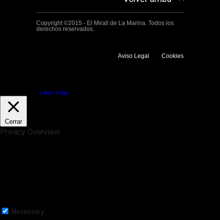
Copyright ©2015 - El Mirall de La Marina. Todos los
derechos reservados.
Aviso Legal
Cookies
Utilizamos cookies propias y de terceros para mejorar la experiencia
de navegación. Si continuas navegando consideramos que aceptas su
uso.
Aceptar
Leer más
Cerrar
Privacy Overview
This website uses cookies to improve your experience while you
navigate through the website. Out of these, the cookies that are
categorized as necessary are stored on your browser as they are
essential for the working of basic functionalities of the website. We also
use third-party cookies that help us analyze and understand how you
use this website. These cookies will be stored in your browser only
with your consent. You also have the option to opt-out of these
cookies. But opting out of some of these cookies may affect your
browsing experience.
Necessary
Necessary
Siempre activado