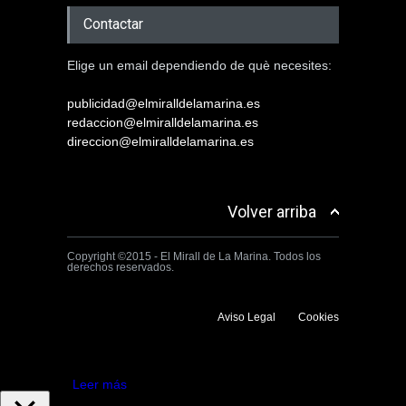
Contactar
Elige un email dependiendo de què necesites:
publicidad@elmiralldelamarina.es
redaccion@elmiralldelamarina.es
direccion@elmiralldelamarina.es
Volver arriba
Copyright ©2015 - El Mirall de La Marina. Todos los
derechos reservados.
Aviso Legal
Cookies
Utilizamos cookies propias y de terceros para mejorar la experiencia
de navegación. Si continuas navegando consideramos que aceptas su
uso.
Aceptar
Leer más