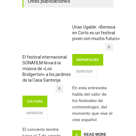
Otras publicaciones
Unax Ugalde: «Benissa
en Corto es un festival
joven con mucho futuro»
0
El festival internacional
REPORTAJES
SONAFILM llevará la
música de «Los
05/08/2026
Bridgerton» a los jardines
de la Casa Santonja
En esta entrevista
0
habla del valor de
los festivales de
CULTURA
cortometrajes, del
momento que vive el
06/08/2026
cine español
El concierto tendrá
READ MORE
lugar el 7 de agosto