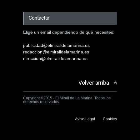
Contactar
Elige un email dependiendo de què necesites:
publicidad@elmiralldelamarina.es
redaccion@elmiralldelamarina.es
direccion@elmiralldelamarina.es
Volver arriba
Copyright ©2015 - El Mirall de La Marina. Todos los
derechos reservados.
Aviso Legal
Cookies
Utilizamos cookies propias y de terceros para mejorar la experiencia
de navegación. Si continuas navegando consideramos que aceptas su