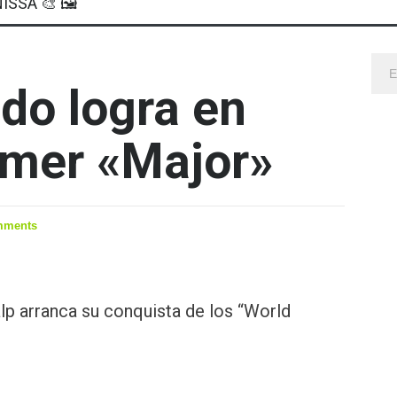
ISSA 🎨 🖼
ndo logra en
rimer «Major»
mments
lp arranca su conquista de los “World