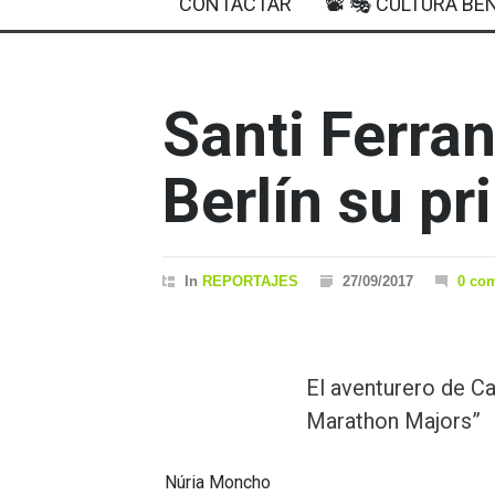
CONTACTAR
📽 🎭 CULTURA BEN
Santi Ferra
Berlín su p
In
REPORTAJES
27/09/2017
0 co
El aventurero de Ca
Marathon Majors”
Núria Moncho