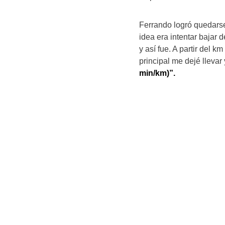
Ferrando logró quedarse
idea era intentar bajar
y así fue. A partir del k
principal me dejé lleva
min/km)”.