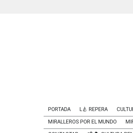
PORTADA
L🍐 REPERA
CULTU
MIRALLEROS POR EL MUNDO
MI