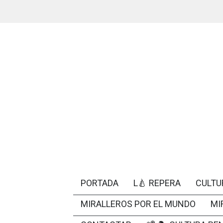
PORTADA
L🍐 REPERA
CULTU
MIRALLEROS POR EL MUNDO
MI