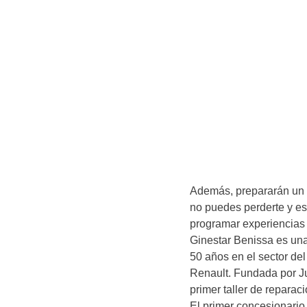
Además, prepararán un a
no puedes perderte y e
programar experiencias 
Ginestar Benissa es una
50 años en el sector de
Renault. Fundada por J
primer taller de reparac
El primer concesionario