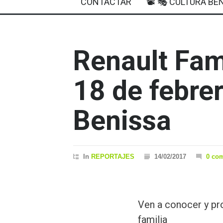
CONTACTAR
📽 🎭 CULTURA BEN
Renault Fam
18 de febre
Benissa
In
REPORTAJES
14/02/2017
0 co
Ven a conocer y pro
familia